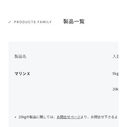
製品一覧
製品名
入目(剤
マリン X
5kg
20kg
20kgの製品に関しては、
お問合せページ
より、お問合せ下さるようお