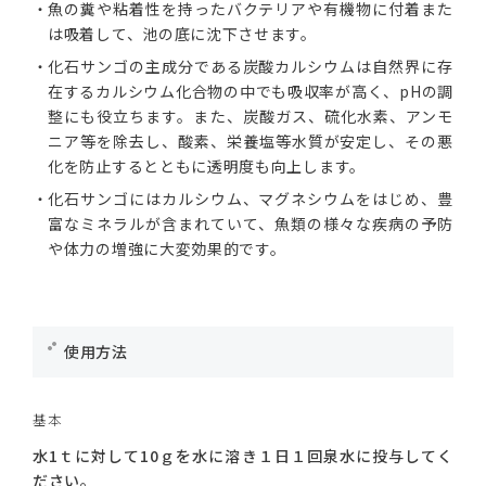
魚の糞や粘着性を持ったバクテリアや有機物に付着また
は吸着して、池の底に沈下させます。
化石サンゴの主成分である炭酸カルシウムは自然界に存
在するカルシウム化合物の中でも吸収率が高く、pHの調
整にも役立ちます。また、炭酸ガス、硫化水素、アンモ
ニア等を除去し、酸素、栄養塩等水質が安定し、その悪
化を防止するとともに透明度も向上します。
化石サンゴにはカルシウム、マグネシウムをはじめ、豊
富なミネラルが含まれていて、魚類の様々な疾病の予防
や体力の増強に大変効果的です。
使用方法
基本
水1ｔに対して10ｇを水に溶き１日１回泉水に投与してく
ださい。