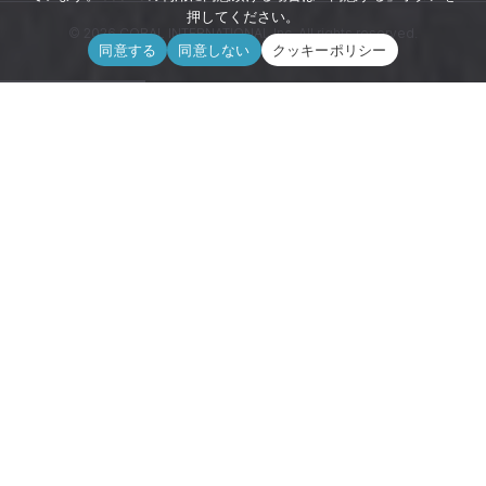
押してください。
© 2026 CORAL INTERNATIONAL Inc. All rights reserved.
同意する
同意しない
クッキーポリシー
コーラルインターナショナル株式会社
ABOUT
100%天然素材 与那国サンゴのプロ
バイダー
コーラルインターナショナル株式会社は、日本の最西
端にあたる与那国島に、その地表から採れる化石化し
たサンゴの鉱山を所有しています。その高純度で、且
つ、ミネラル含有量においても世界的に希少価値の高