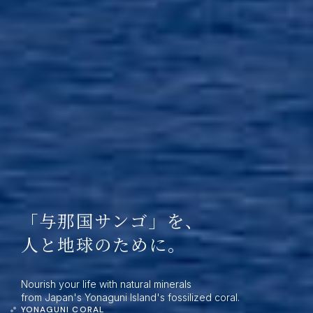
「与那国サンゴ」を、
人と地球のために。
Nourish your life with natural minerals
from Japan's Yonaguni Island's fossilized coral.
YONAGUNI CORAL