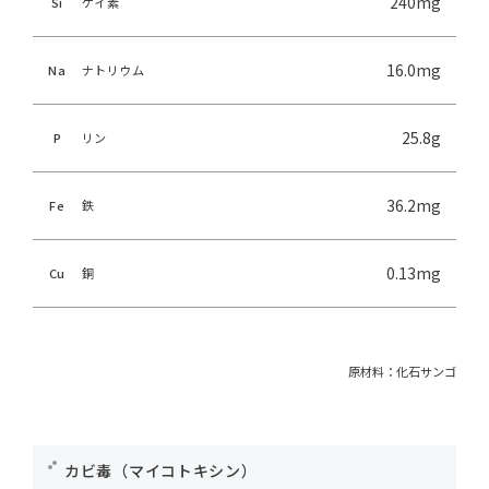
240mg
Si
ケイ素
16.0mg
Na
ナトリウム
25.8g
P
リン
36.2mg
Fe
鉄
0.13mg
Cu
銅
原材料：化石サンゴ
カビ毒（マイコトキシン）