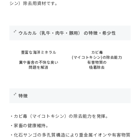
シン）除去用資材です。
ウルカル（乳牛・肉牛・豚用） の特徴・希少性
豊富な海洋ミネラル
カビ毒
(マイコトキシン)の除去能力
糞や畜舎の不快な臭い
有害物質の
問題を解消
吸着除去
特徴
カビ毒（マイコトキシン）の除去能力を発揮。
家畜の健康維持。
化石サンゴの多孔質構造により重金属イオンや有害物質