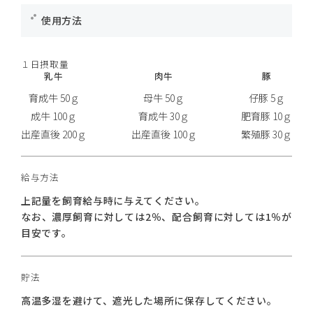
使用方法
１日摂取量
乳牛
肉牛
豚
育成牛 50ｇ
母牛 50ｇ
仔豚 5ｇ
成牛 100ｇ
育成牛 30ｇ
肥育豚 10ｇ
出産直後 200ｇ
出産直後 100ｇ
繁殖豚 30ｇ
給与方法
上記量を飼育給与時に与えてください。
なお、濃厚飼育に対しては2％、配合飼育に対しては1％が
目安です。
貯法
高温多湿を避けて、遮光した場所に保存してください。