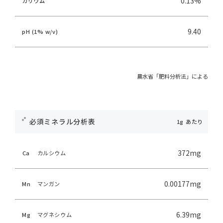
0.13%
カリウム
9.40
pH (1% w/v)
農水省「肥料分析法」による
必須ミネラル分析表
372mg
Ca
カルシウム
0.00177mg
Mn
マンガン
6.39mg
Mg
マグネシウム