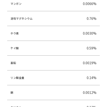
0.0066%
マンガン
0.76%
溶性マグネシウム
0.0030%
ホウ素
0.59%
ケイ酸
0.0019%
亜鉛
0.14%
リン酸全量
0.0012%
銅