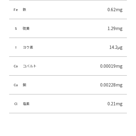
0.62mg
Fe
鉄
1.29mg
S
硫黄
14.2μg
I
ヨウ素
0.00019mg
Co
コバルト
0.00228mg
Cu
銅
0.21mg
Cl
塩素