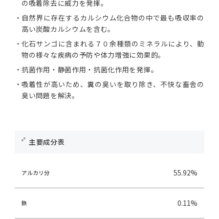
の吸着除去に威力を発揮。
自然界に存在するカルシウム化合物の中で最も吸収率の
高い炭酸カルシウムを含む。
化石サンゴに含まれる７０余種類のミネラルにより、動
物の様々な疾病の予防や体力増強に効果的。
抗菌作用・静菌作用・抗菌化作用を発揮。
吸着性が高いため、糞の臭いを取り除き、不快な畜舎の
臭い問題を解決。
主要成分表
55.92%
アルカリ分
0.11%
鉄