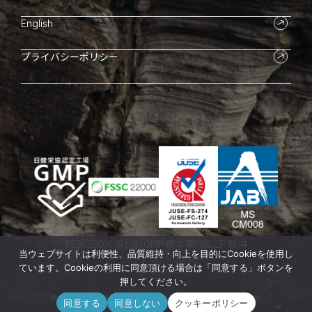
English
プライバシーポリシー
FSSC22000 原材料GMP 熊本県HACCP 取得
当ウェブサイトは利便性、品質維持・向上を目的にCookieを使用し
ています。Cookieの利用に同意頂ける場合は「同意する」ボタンを
押してください。
© 2026 CORAL INTERNATIONAL Inc. All rights reserved.
同意する
同意しない
クッキーポリシー